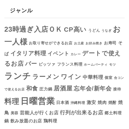
ジャンル
お
23時過ぎ入店ＯＫ
CP高い
うどん
うなぎ
一人様
そ
お寿司
お取り寄せができるお店
お土産
お好み焼き
デートで使え
イタリア料理
イベント
ば
カレー
るお店
バー
フランス料理
ピッツァ
ホームパーティ
モツ
ランチ
ラーメン
ワイン
中華料理
個室
合コン
居酒屋
和食
忘年会/新年会
圧力鍋
接待
で使えるお店
日曜営業
料理
焼
激安
焼肉
日本酒
焼酎
沖縄料理
行列が出来るお店
鳥
芸能人が行くお店
美容
郷土料理
鍋
鶏料理
飲み放題のお店