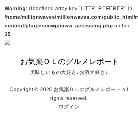
Warning
: Undefined array key "HTTP_REFERER" in
/home/millionwaves/millionwaves.com/public_html/
content/plugins/mwp/mww_accesslog.php
on line
35
美味しいもの大好き♪お酒大好き♪
Copyright © 2026
お気楽ＯＬのグルメレポート
all
rights reserved.
ログイン