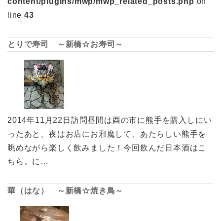
content/plugins/mwp/mwp_related_posts.php
on
line
43
とりで寿司 ～新橋☆お寿司～
2014年11月22日訪問昼間は酉の市に熊手を購入しにい
ったあと、夜はお店にお邪魔して、あたらしい熊手を
眺めながら楽しく飲みました！今回飲んだ日本酒はこ
ちら。に…
華（はな） ～新橋☆焼き鳥～