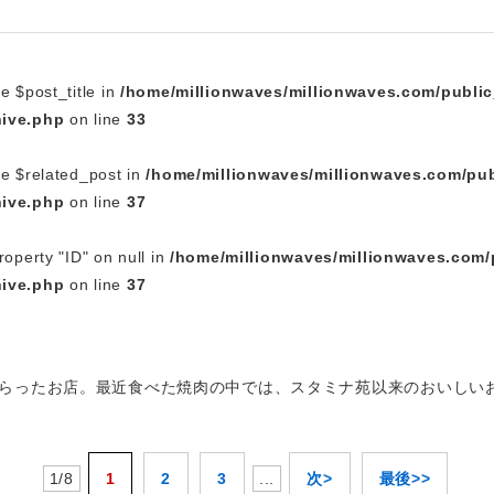
～
e $post_title in
/home/millionwaves/millionwaves.com/publi
hive.php
on line
33
le $related_post in
/home/millionwaves/millionwaves.com/pub
hive.php
on line
37
roperty "ID" on null in
/home/millionwaves/millionwaves.com/
hive.php
on line
37
らったお店。最近食べた焼肉の中では、スタミナ苑以来のおいしい
1/8
1
2
3
...
次>
最後>>