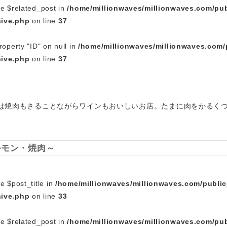
le $related_post in
/home/millionwaves/millionwaves.com/pub
hive.php
on line
37
roperty "ID" on null in
/home/millionwaves/millionwaves.com/
hive.php
on line
37
こちらは焼肉もさることながらワインもおいしいお店。たまに肉をかるく
ルモン・焼肉～
e $post_title in
/home/millionwaves/millionwaves.com/publi
hive.php
on line
33
le $related_post in
/home/millionwaves/millionwaves.com/pub