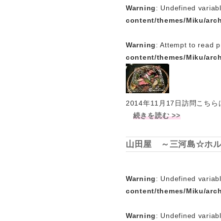
Warning
: Undefined variab
content/themes/Miku/arc
Warning
: Attempt to read p
content/themes/Miku/arc
2014年11月17日訪問
続きを読む >>
山田屋 ～三河島☆ホ
Warning
: Undefined variabl
content/themes/Miku/arc
Warning
: Undefined variab