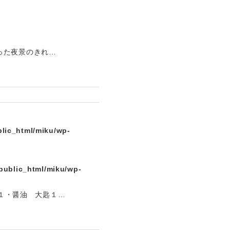
った夜景のきれ…
lic_html/miku/wp-
public_html/miku/wp-
匙１・醤油 大匙１…