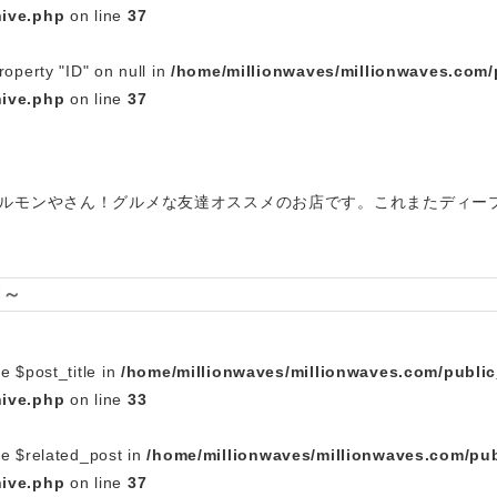
hive.php
on line
37
roperty "ID" on null in
/home/millionwaves/millionwaves.com/
hive.php
on line
37
ルモンやさん！グルメな友達オススメのお店です。これまたディー
肉～
e $post_title in
/home/millionwaves/millionwaves.com/publi
hive.php
on line
33
le $related_post in
/home/millionwaves/millionwaves.com/pub
hive.php
on line
37