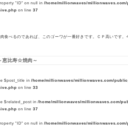
roperty "ID" on null in
/home/millionwaves/millionwaves.com/
hive.php
on line
37
越で焼肉食べるのであれば、このゴーワが一番好きです。ＣＰ高いです
 ～恵比寿☆焼肉～
e $post_title in
/home/millionwaves/millionwaves.com/publi
hive.php
on line
33
le $related_post in
/home/millionwaves/millionwaves.com/pub
hive.php
on line
37
roperty "ID" on null in
/home/millionwaves/millionwaves.com/