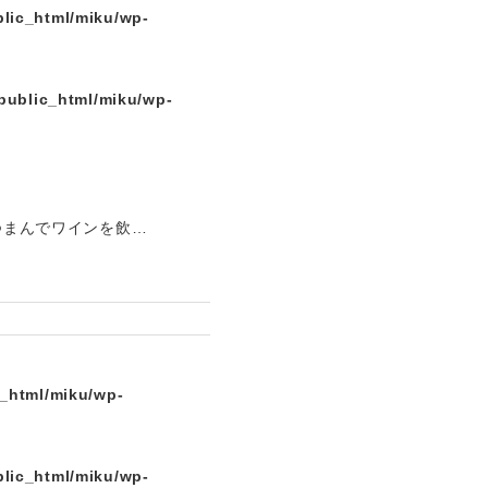
lic_html/miku/wp-
public_html/miku/wp-
つまんでワインを飲…
c_html/miku/wp-
lic_html/miku/wp-