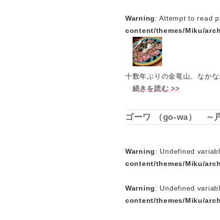
Warning
: Attempt to read p
content/themes/Miku/arc
十数年ぶりの金竜山。なかな
続きを読む >>
ゴーワ （go-wa） 
Warning
: Undefined variabl
content/themes/Miku/arc
Warning
: Undefined variab
content/themes/Miku/arc