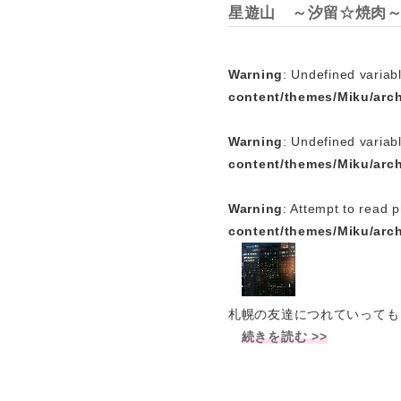
星遊山 ～汐留☆焼肉
Warning
: Undefined variabl
content/themes/Miku/arc
Warning
: Undefined variab
content/themes/Miku/arc
Warning
: Attempt to read p
content/themes/Miku/arc
札幌の友達につれていっても
続きを読む >>