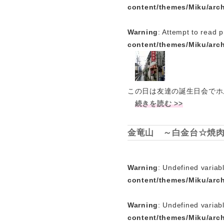
content/themes/Miku/arc
Warning
: Attempt to read p
content/themes/Miku/arc
この日は友達の誕生日会でホ
続きを読む >>
金竜山 ～白金台☆焼
Warning
: Undefined variabl
content/themes/Miku/arc
Warning
: Undefined variab
content/themes/Miku/arc