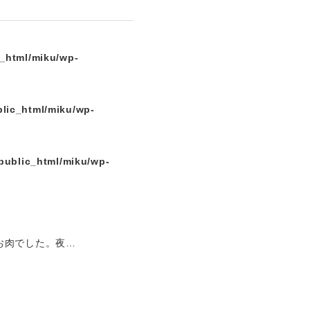
c_html/miku/wp-
lic_html/miku/wp-
public_html/miku/wp-
お肉でした。夜…