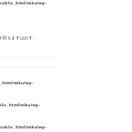
public_html/miku/wp-
。今回もまずはおす…
c_html/miku/wp-
lic_html/miku/wp-
public_html/miku/wp-