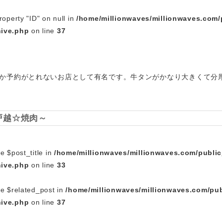
roperty "ID" on null in
/home/millionwaves/millionwaves.com/
hive.php
on line
37
か予約がとれないお店として有名です。牛タンがかなり大きくて分
～戸越☆焼肉～
e $post_title in
/home/millionwaves/millionwaves.com/publi
hive.php
on line
33
le $related_post in
/home/millionwaves/millionwaves.com/pub
hive.php
on line
37