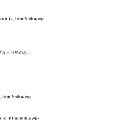
public_html/miku/wp-
プな三河島のお…
c_html/miku/wp-
lic_html/miku/wp-