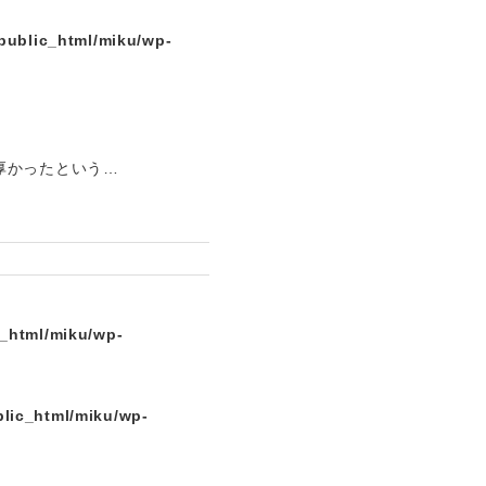
public_html/miku/wp-
厚かったという…
c_html/miku/wp-
lic_html/miku/wp-