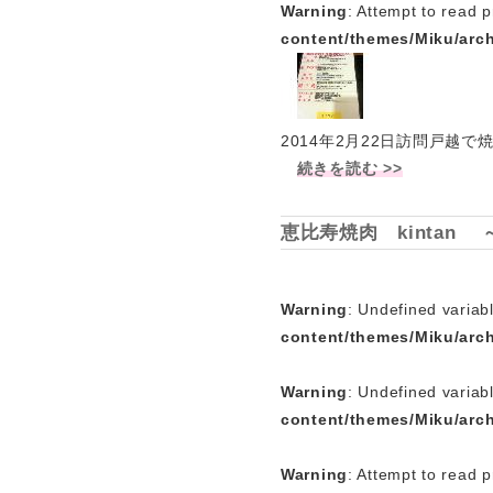
Warning
: Attempt to read p
content/themes/Miku/arc
2014年2月22日訪問戸
続きを読む >>
恵比寿焼肉 kintan
Warning
: Undefined variabl
content/themes/Miku/arc
Warning
: Undefined variab
content/themes/Miku/arc
Warning
: Attempt to read p