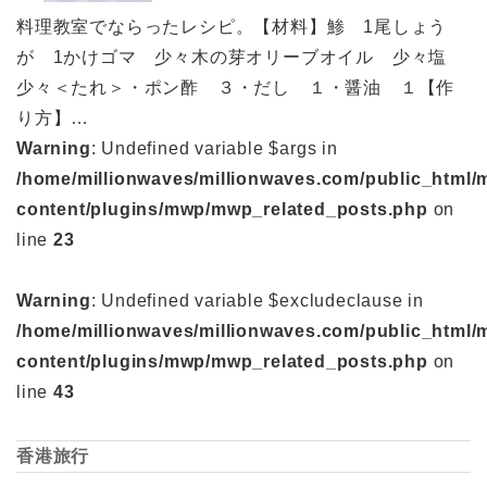
料理教室でならったレシピ。【材料】鯵 1尾しょう
が 1かけゴマ 少々木の芽オリーブオイル 少々塩
少々＜たれ＞・ポン酢 ３・だし １・醤油 １【作
り方】…
Warning
: Undefined variable $args in
/home/millionwaves/millionwaves.com/public_html/
content/plugins/mwp/mwp_related_posts.php
on
line
23
Warning
: Undefined variable $excludeclause in
/home/millionwaves/millionwaves.com/public_html/
content/plugins/mwp/mwp_related_posts.php
on
line
43
香港旅行