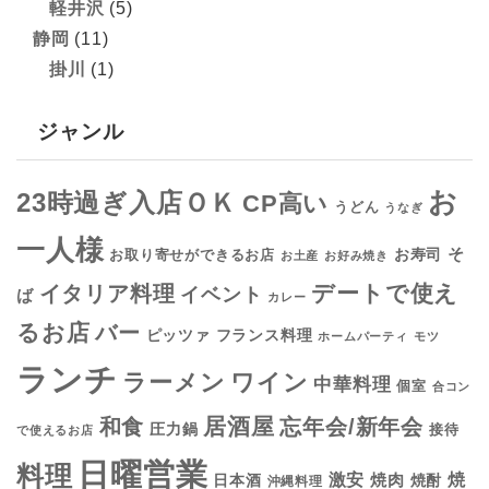
軽井沢
(5)
静岡
(11)
掛川
(1)
ジャンル
お
23時過ぎ入店ＯＫ
CP高い
うどん
うなぎ
一人様
そ
お寿司
お取り寄せができるお店
お土産
お好み焼き
デートで使え
イタリア料理
イベント
ば
カレー
るお店
バー
フランス料理
ピッツァ
ホームパーティ
モツ
ランチ
ラーメン
ワイン
中華料理
個室
合コン
居酒屋
和食
忘年会/新年会
圧力鍋
接待
で使えるお店
日曜営業
料理
焼
激安
焼肉
日本酒
焼酎
沖縄料理