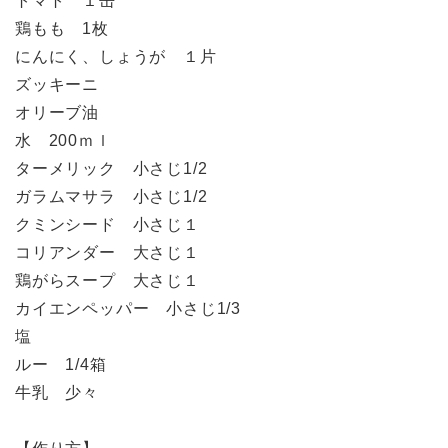
トマト １缶
鶏もも 1枚
にんにく、しょうが １片
ズッキーニ
オリーブ油
水 200ｍｌ
ターメリック 小さじ1/2
ガラムマサラ 小さじ1/2
クミンシード 小さじ１
コリアンダー 大さじ１
鶏がらスープ 大さじ１
カイエンペッパー 小さじ1/3
塩
ルー 1/4箱
牛乳 少々