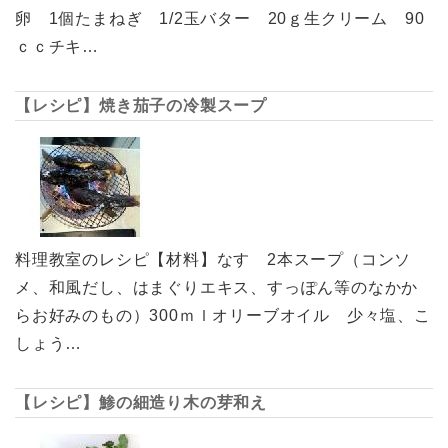
卵 1個たまねぎ 1/2玉バター 20ｇ生クリーム 90
ｃｃチキ…
【レシピ】焼き茄子の冷製スープ
料理教室のレシピ【材料】なす 2本スープ（コンソ
メ、和風だし、はまぐりエキス、すっぽん等のなかか
らお好みのもの）300ｍｌオリーブオイル 少々塩、こ
しょう…
【レシピ】鯵の細造り木の芽和え