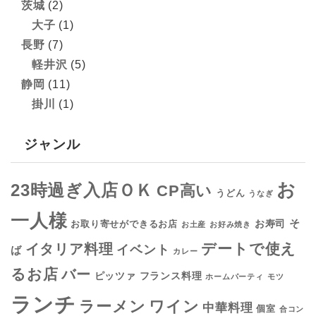
茨城
(2)
大子
(1)
長野
(7)
軽井沢
(5)
静岡
(11)
掛川
(1)
ジャンル
お
23時過ぎ入店ＯＫ
CP高い
うどん
うなぎ
一人様
そ
お寿司
お取り寄せができるお店
お土産
お好み焼き
デートで使え
イタリア料理
イベント
ば
カレー
るお店
バー
フランス料理
ピッツァ
ホームパーティ
モツ
ランチ
ラーメン
ワイン
中華料理
個室
合コン