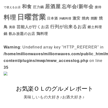
居酒屋
和食
忘年会/新年会
圧力鍋
接待
で使えるお店
日曜営業
料理
焼
激安
焼肉
日本酒
焼酎
沖縄料理
行列が出来るお店
鳥
芸能人が行くお店
美容
郷土料理
鍋
鶏料理
飲み放題のお店
Warning
: Undefined array key "HTTP_REFERER" in
/home/millionwaves/millionwaves.com/public_html/
content/plugins/mwp/mww_accesslog.php
on line
35
美味しいもの大好き♪お酒大好き♪