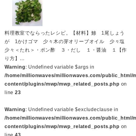
料理教室でならったレシピ。【材料】鯵 1尾しょう
が 1かけゴマ 少々木の芽オリーブオイル 少々塩
少々＜たれ＞・ポン酢 ３・だし １・醤油 １【作
り方】…
Warning
: Undefined variable $args in
/home/millionwaves/millionwaves.com/public_html/
content/plugins/mwp/mwp_related_posts.php
on
line
23
Warning
: Undefined variable $excludeclause in
/home/millionwaves/millionwaves.com/public_html/
content/plugins/mwp/mwp_related_posts.php
on
line
43