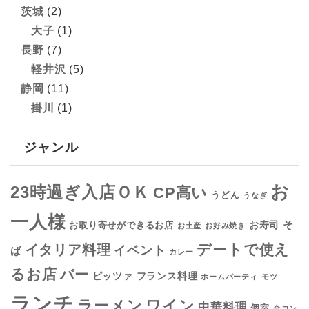
茨城
(2)
大子
(1)
長野
(7)
軽井沢
(5)
静岡
(11)
掛川
(1)
ジャンル
お
23時過ぎ入店ＯＫ
CP高い
うどん
うなぎ
一人様
そ
お寿司
お取り寄せができるお店
お土産
お好み焼き
デートで使え
イタリア料理
イベント
ば
カレー
るお店
バー
フランス料理
ピッツァ
ホームパーティ
モツ
ランチ
ラーメン
ワイン
中華料理
個室
合コン