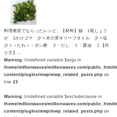
料理教室でならったレシピ。【材料】鯵 1尾しょう
が 1かけゴマ 少々木の芽オリーブオイル 少々塩
少々＜たれ＞・ポン酢 ３・だし １・醤油 １【作
り方】…
Warning
: Undefined variable $args in
/home/millionwaves/millionwaves.com/public_html/
content/plugins/mwp/mwp_related_posts.php
on
line
23
Warning
: Undefined variable $excludeclause in
/home/millionwaves/millionwaves.com/public_html/
content/plugins/mwp/mwp_related_posts.php
on