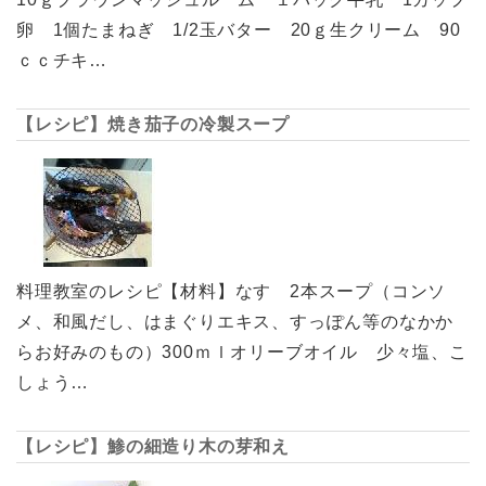
卵 1個たまねぎ 1/2玉バター 20ｇ生クリーム 90
ｃｃチキ…
【レシピ】焼き茄子の冷製スープ
料理教室のレシピ【材料】なす 2本スープ（コンソ
メ、和風だし、はまぐりエキス、すっぽん等のなかか
らお好みのもの）300ｍｌオリーブオイル 少々塩、こ
しょう…
【レシピ】鯵の細造り木の芽和え