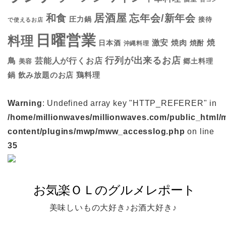
居酒屋
和食
忘年会/新年会
圧力鍋
接待
で使えるお店
日曜営業
料理
焼
激安
焼肉
日本酒
焼酎
沖縄料理
行列が出来るお店
鳥
芸能人が行くお店
美容
郷土料理
鍋
鶏料理
飲み放題のお店
Warning
: Undefined array key "HTTP_REFERER" in
/home/millionwaves/millionwaves.com/public_html/
content/plugins/mwp/mww_accesslog.php
on line
35
美味しいもの大好き♪お酒大好き♪