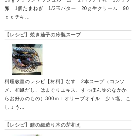
卵 1個たまねぎ 1/2玉バター 20ｇ生クリーム 90
ｃｃチキ…
【レシピ】焼き茄子の冷製スープ
料理教室のレシピ【材料】なす 2本スープ（コンソ
メ、和風だし、はまぐりエキス、すっぽん等のなかか
らお好みのもの）300ｍｌオリーブオイル 少々塩、こ
しょう…
【レシピ】鯵の細造り木の芽和え