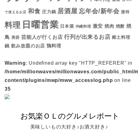
居酒屋
和食
忘年会/新年会
圧力鍋
接待
で使えるお店
日曜営業
料理
焼
激安
焼肉
日本酒
焼酎
沖縄料理
行列が出来るお店
鳥
芸能人が行くお店
美容
郷土料理
鍋
鶏料理
飲み放題のお店
Warning
: Undefined array key "HTTP_REFERER" in
/home/millionwaves/millionwaves.com/public_html/
content/plugins/mwp/mww_accesslog.php
on line
35
美味しいもの大好き♪お酒大好き♪