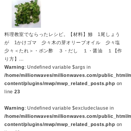
料理教室でならったレシピ。【材料】鯵 1尾しょう
が 1かけゴマ 少々木の芽オリーブオイル 少々塩
少々＜たれ＞・ポン酢 ３・だし １・醤油 １【作
り方】…
Warning
: Undefined variable $args in
/home/millionwaves/millionwaves.com/public_html/
content/plugins/mwp/mwp_related_posts.php
on
line
23
Warning
: Undefined variable $excludeclause in
/home/millionwaves/millionwaves.com/public_html/
content/plugins/mwp/mwp_related_posts.php
on