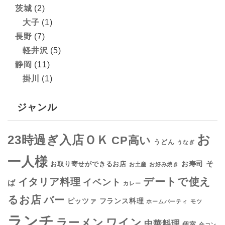
茨城
(2)
大子
(1)
長野
(7)
軽井沢
(5)
静岡
(11)
掛川
(1)
ジャンル
お
23時過ぎ入店ＯＫ
CP高い
うどん
うなぎ
一人様
そ
お寿司
お取り寄せができるお店
お土産
お好み焼き
デートで使え
イタリア料理
イベント
ば
カレー
るお店
バー
フランス料理
ピッツァ
ホームパーティ
モツ
ランチ
ラーメン
ワイン
中華料理
個室
合コン