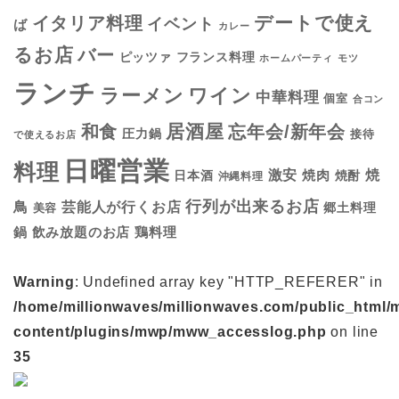
デートで使え
イタリア料理
イベント
ば
カレー
るお店
バー
フランス料理
ピッツァ
ホームパーティ
モツ
ランチ
ラーメン
ワイン
中華料理
個室
合コン
居酒屋
和食
忘年会/新年会
圧力鍋
接待
で使えるお店
日曜営業
料理
焼
激安
焼肉
日本酒
焼酎
沖縄料理
行列が出来るお店
鳥
芸能人が行くお店
美容
郷土料理
鍋
鶏料理
飲み放題のお店
Warning
: Undefined array key "HTTP_REFERER" in
/home/millionwaves/millionwaves.com/public_html/
content/plugins/mwp/mww_accesslog.php
on line
35