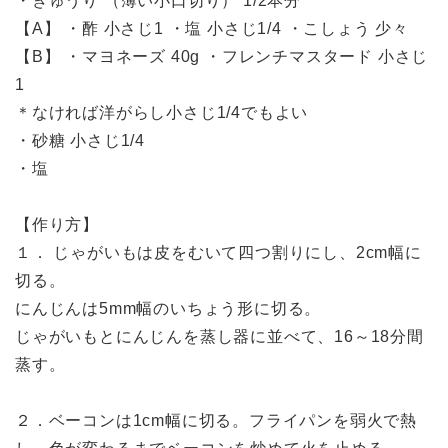
・きゅうり （薄い小口切り） 1/2本分
【A】 ・酢 小さじ1 ・塩 小さじ1/4 ・こしょう 少々
【B】 ・マヨネーズ 40g ・フレンチマスタード 小さじ
1
＊なければ洋がらし小さじ1/4でもよい
・砂糖 小さじ1/4
・塩
【作り方】
１． じゃがいもは皮をむいて四つ割りにし、2cm幅に
切る。
にんじんは5mm幅のいちょう形に切る。
じゃがいもとにんじんを蒸し器に並べて、16～18分間
蒸す。
２．ベーコンは1cm幅に切る。フライパンを弱火で熱