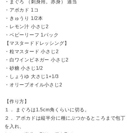
・まぐろ （刺身用。赤身） 適当
・アボカド 1コ
・きゅうり 1/2本
・レモン汁 小さじ2
・ベビーリーフ 1パック
【マスタードドレッシング】
・粒マスタード 小さじ2
・白ワインビネガー 小さじ2
・砂糖 小さじ1/2
・しょうゆ 大さじ1+1/3
・オリーブオイル小さじ2
【作り方】
１． まぐろは1.5cm角くらいに切る。
２． アボカドは縦半分に種にぶつかるところまで包丁
を入れ、