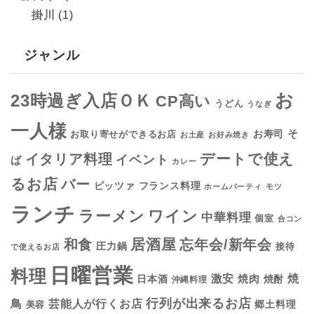
掛川
(1)
ジャンル
お
23時過ぎ入店ＯＫ
CP高い
うどん
うなぎ
一人様
そ
お寿司
お取り寄せができるお店
お土産
お好み焼き
デートで使え
イタリア料理
イベント
ば
カレー
るお店
バー
フランス料理
ピッツァ
ホームパーティ
モツ
ランチ
ラーメン
ワイン
中華料理
個室
合コン
居酒屋
和食
忘年会/新年会
圧力鍋
接待
で使えるお店
日曜営業
料理
焼
激安
焼肉
日本酒
焼酎
沖縄料理
行列が出来るお店
鳥
芸能人が行くお店
美容
郷土料理