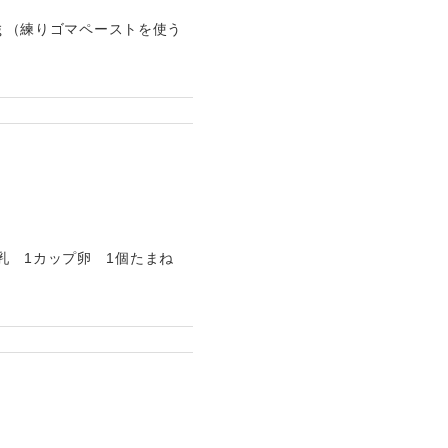
5ｇ（練りゴマペーストを使う
乳 1カップ卵 1個たまね