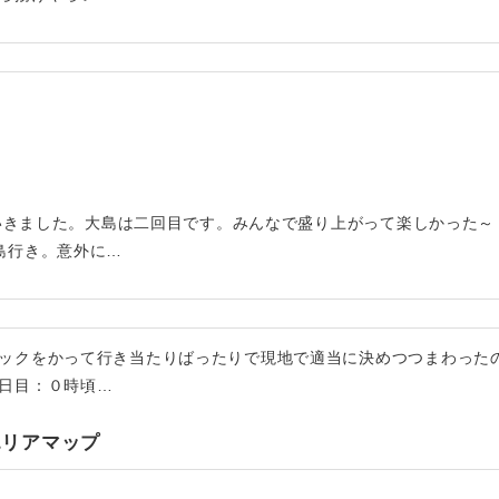
行にいきました。大島は二回目です。みんなで盛り上がって楽しかった
島行き。意外に…
ックをかって行き当たりばったりで現地で適当に決めつつまわった
日目：０時頃…
エリアマップ