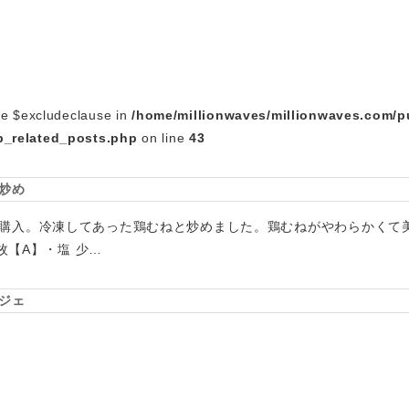
le $excludeclause in
/home/millionwaves/millionwaves.com/p
_related_posts.php
on line
43
炒め
購入。冷凍してあった鶏むねと炒めました。鶏むねがやわらかくて
3枚【A】・塩 少…
ジェ