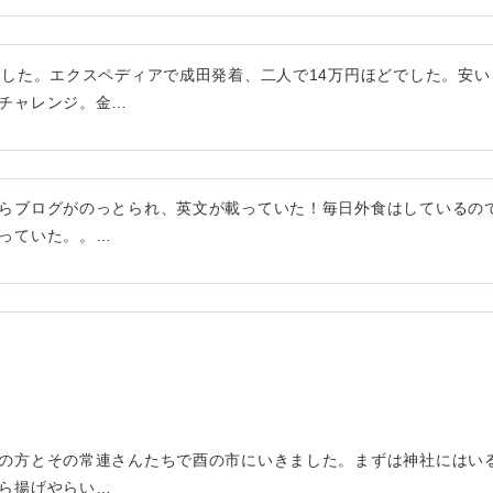
ました。エクスペディアで成田発着、二人で14万円ほどでした。安い
チャレンジ。金…
らブログがのっとられ、英文が載っていた！毎日外食はしているの
っていた。。…
の方とその常連さんたちで酉の市にいきました。まずは神社にはい
ら揚げやらい…