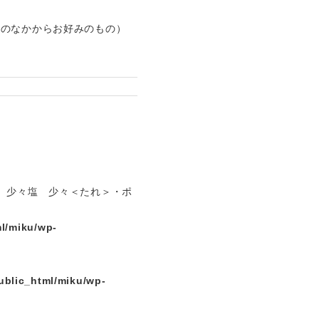
等のなかからお好みのもの）
 少々塩 少々＜たれ＞・ポ
l/miku/wp-
ublic_html/miku/wp-