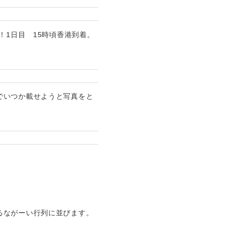
！1日目 15時頃香港到着。
でいつか載せようと写真をと
るながーい行列に並びます。