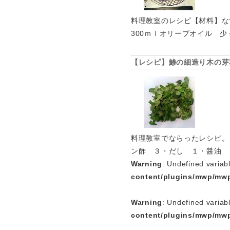
料理教室のレシピ【材料】な
300ｍｌオリーブオイル 
【レシピ】鯵の細造り木の芽
料理教室でならったレシピ。
ン酢 ３・だし １・醤油 
Warning
: Undefined variab
content/plugins/mwp/mwp
Warning
: Undefined variab
content/plugins/mwp/mwp