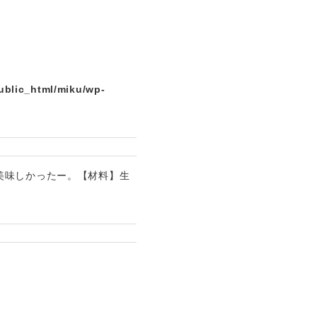
ublic_html/miku/wp-
美味しかったー。【材料】生