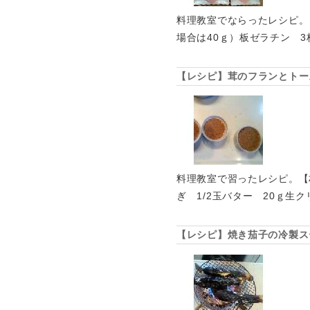
料理教室でならったレシピ。【
場合は40ｇ）板ゼラチン 
【レシピ】茸のフランとトー
料理教室で習ったレシピ。【
ぎ 1/2玉バター 20ｇ生
【レシピ】焼き茄子の冷製ス