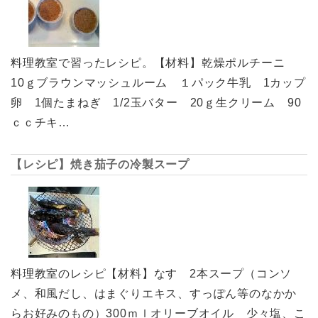
料理教室で習ったレシピ。【材料】乾燥ポルチーニ
10ｇブラウンマッシュルーム １パック牛乳 1カップ
卵 1個たまねぎ 1/2玉バター 20ｇ生クリーム 90
ｃｃチキ…
【レシピ】焼き茄子の冷製スープ
料理教室のレシピ【材料】なす 2本スープ（コンソ
メ、和風だし、はまぐりエキス、すっぽん等のなかか
らお好みのもの）300ｍｌオリーブオイル 少々塩、こ