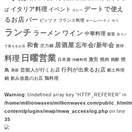
デートで使え
イタリア料理
イベント
ば
カレー
るお店
バー
フランス料理
ピッツァ
ホームパーティ
モツ
ランチ
ラーメン
ワイン
中華料理
個室
合コン
居酒屋
和食
忘年会/新年会
圧力鍋
接待
で使えるお店
日曜営業
料理
焼
激安
焼肉
日本酒
焼酎
沖縄料理
行列が出来るお店
鳥
芸能人が行くお店
美容
郷土料理
鍋
鶏料理
飲み放題のお店
Warning
: Undefined array key "HTTP_REFERER" in
/home/millionwaves/millionwaves.com/public_html/
content/plugins/mwp/mww_accesslog.php
on line
35