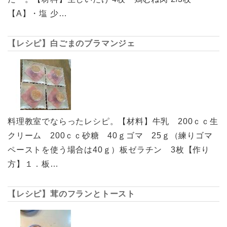
【A】・塩 少…
【レシピ】白ごまのブラマンジェ
料理教室でならったレシピ。【材料】牛乳 200ｃｃ生
クリーム 200ｃｃ砂糖 40ｇゴマ 25ｇ（練りゴマ
ペーストを使う場合は40ｇ）板ゼラチン 3枚【作り
方】１．板…
【レシピ】茸のフランとトースト