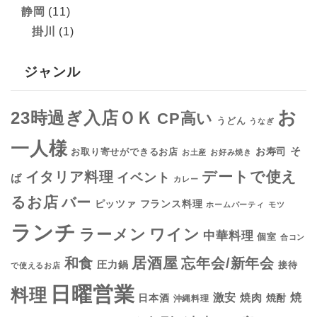
静岡
(11)
掛川
(1)
ジャンル
お
23時過ぎ入店ＯＫ
CP高い
うどん
うなぎ
一人様
そ
お寿司
お取り寄せができるお店
お土産
お好み焼き
デートで使え
イタリア料理
イベント
ば
カレー
るお店
バー
フランス料理
ピッツァ
ホームパーティ
モツ
ランチ
ラーメン
ワイン
中華料理
個室
合コン
居酒屋
和食
忘年会/新年会
圧力鍋
接待
で使えるお店
日曜営業
料理
焼
激安
焼肉
日本酒
焼酎
沖縄料理