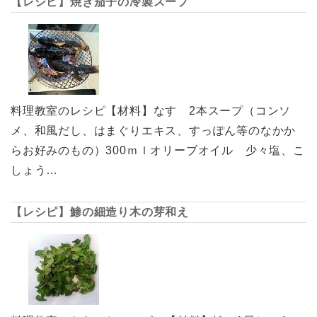
【レシピ】焼き茄子の冷製スープ
料理教室のレシピ【材料】なす 2本スープ（コンソ
メ、和風だし、はまぐりエキス、すっぽん等のなかか
らお好みのもの）300ｍｌオリーブオイル 少々塩、こ
しょう…
【レシピ】鯵の細造り木の芽和え