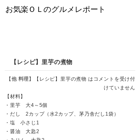
【レシピ】里芋の煮物
【
他
料理
】
【レシピ】里芋の煮物 は
コメントを受け付
けていません
【材料】
・里芋 大4～5個
・だし 2カップ（水2カップ、茅乃舎だし1袋）
・塩 小さじ1
・醤油 大匙2