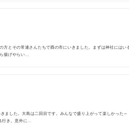
の方とその常連さんたちで酉の市にいきました。まずは神社にはい
ら揚げやらい…
行にいきました。大島は二回目です。みんなで盛り上がって楽しかった
島行き。意外に…