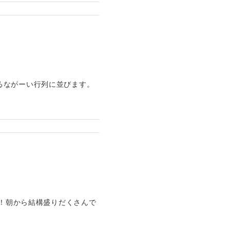
るながーい行列に並びます。
～！朝から結構盛りだくさんで