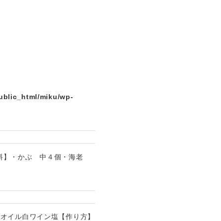
ublic_html/miku/wp-
材料】・かぶ 中４個・海老
ブオイル白ワイン塩【作り方】