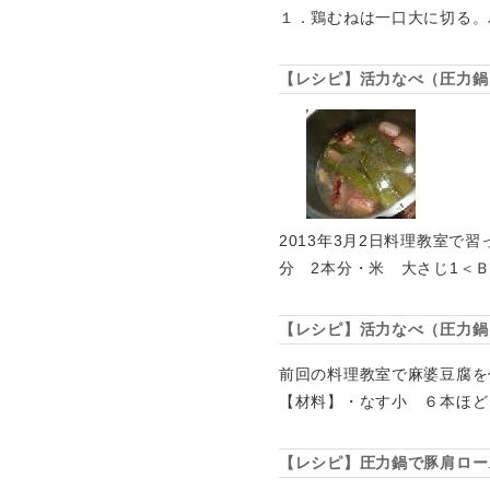
１．鶏むねは一口大に切る。
【レシピ】活力なべ（圧力鍋
2013年3月2日料理教室で
分 2本分・米 大さじ1＜Ｂ
【レシピ】活力なべ（圧力鍋
前回の料理教室で麻婆豆腐を
【材料】・なす小 ６本ほど
【レシピ】圧力鍋で豚肩ロー