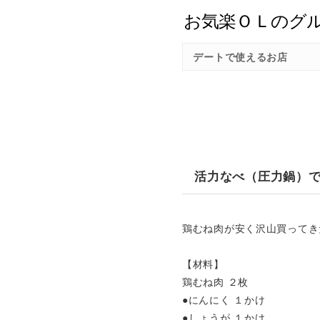
デートで使えるお店
活力なべ（圧力鍋）
鶏むね肉が安く沢山買ってき
【材料】
鶏むね肉 ２枚
●にんにく １かけ
●しょうが １かけ