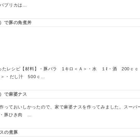
パプリカは…
）で豚の角煮丼
習ったレシピ【材料】・豚バラ 1キロ＜Ａ＞・水 １ℓ・酒 200ｃ
＞・だし汁 500ｃ…
）で麻婆ナス
作っておいしかったので、家で麻婆ナスを作ってみました。スーパ
・豚ひき肉 …
スの煮豚