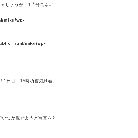
０ｃｃしょうが 1片分長ネギ
l/miku/wp-
ublic_html/miku/wp-
！1日目 15時頃香港到着。
でいつか載せようと写真をと