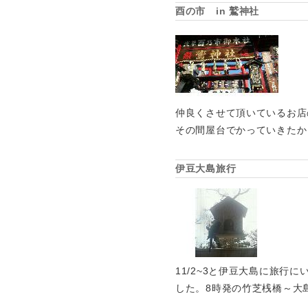
酉の市 in 鷲神社
仲良くさせて頂いているお店
その間屋台でかっていきたか
伊豆大島旅行
11/2~3と伊豆大島に旅
した。8時発の竹芝桟橋～大