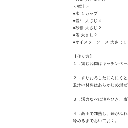
＜煮汁＞
●水 １カップ
●醤油 大さじ４
●砂糖 大さじ２
●酒 大さじ２
●オイスターソース 大さじ１
【作り方】
１．鶏むね肉はキッチンペー
２．すりおろしたにんにくと
煮汁の材料はあらかじめ混ぜ
３．活力なべに油をひき、表
４．高圧で加熱し、錘がふれ
冷めるまでおいておく。