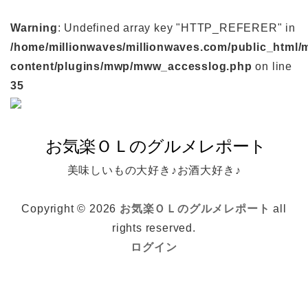
Warning
: Undefined array key "HTTP_REFERER" in
/home/millionwaves/millionwaves.com/public_html/
content/plugins/mwp/mww_accesslog.php
on line
35
美味しいもの大好き♪お酒大好き♪
Copyright © 2026
お気楽ＯＬのグルメレポート
all
rights reserved.
ログイン