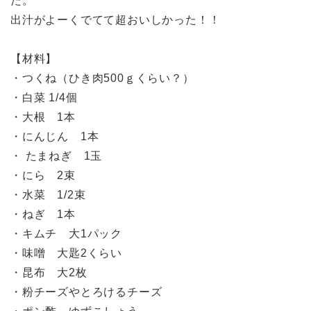
た。
出汁がよーくでてて超おいしかった！！
【材料】
・つくね（ひき肉500ｇくらい？）
・白菜 1/4個
・大根 1本
・にんじん 1本
・ たまねぎ 1玉
・にら 2束
・水菜 1/2束
・ねぎ 1本
・キムチ 大1パック
・味噌 大匙2くらい
・昆布 大2枚
・粉チーズやとろけるチーズ