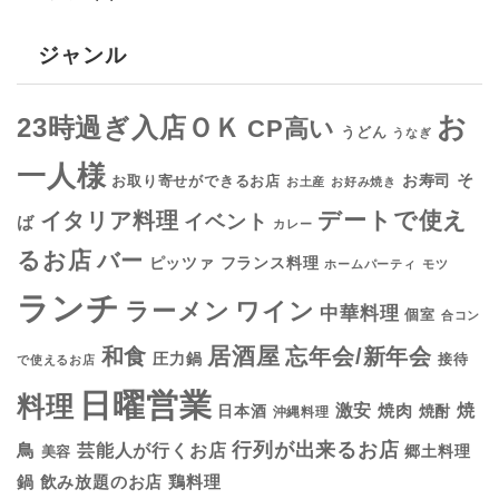
ジャンル
お
23時過ぎ入店ＯＫ
CP高い
うどん
うなぎ
一人様
そ
お寿司
お取り寄せができるお店
お土産
お好み焼き
デートで使え
イタリア料理
イベント
ば
カレー
るお店
バー
フランス料理
ピッツァ
ホームパーティ
モツ
ランチ
ラーメン
ワイン
中華料理
個室
合コン
居酒屋
和食
忘年会/新年会
圧力鍋
接待
で使えるお店
日曜営業
料理
焼
激安
焼肉
日本酒
焼酎
沖縄料理
行列が出来るお店
鳥
芸能人が行くお店
美容
郷土料理
鍋
鶏料理
飲み放題のお店