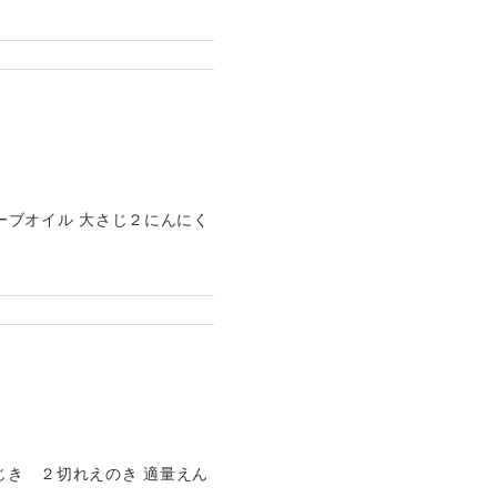
ーブオイル 大さじ２にんにく
き ２切れえのき 適量えん