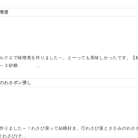
噌煮
ルクエで味噌煮を作りました～。とーっても美味しかったです。【
２～３砂糖 …
のわさポン浸し
作りました～！わさび菜って結構好き。①わさび菜とささみのわさポ
２わさび(チ…