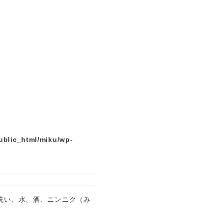
ublic_html/miku/wp-
洗い、水、酒、ニンニク（み