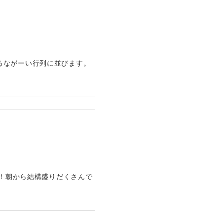
るながーい行列に並びます。
～！朝から結構盛りだくさんで