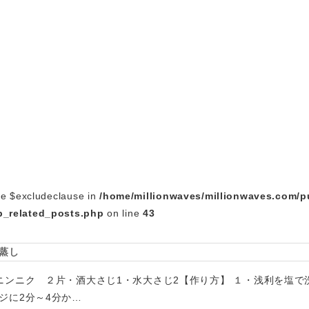
le $excludeclause in
/home/millionwaves/millionwaves.com/p
_related_posts.php
on line
43
蒸し
ニンニク ２片・酒大さじ1・水大さじ2【作り方】 １・浅利を塩で
ジに2分～4分か…