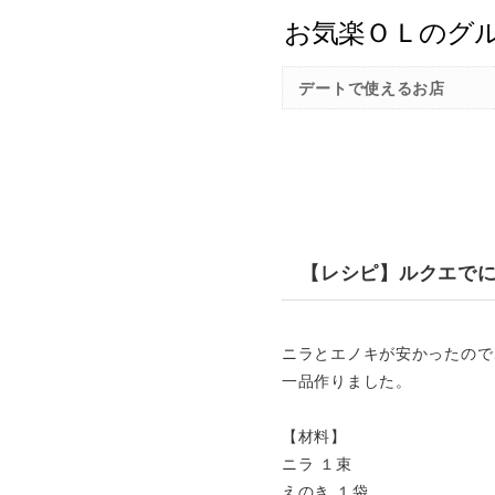
デートで使えるお店
【レシピ】ルクエで
ニラとエノキが安かったので
一品作りました。
【材料】
ニラ １束
えのき １袋