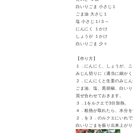
白いりごま 小さじ１
ごま油 大さじ１
塩 小さじ１/３～
にんにく １かけ
しょうが １かけ
白いりごま 少々
【作り方】
１．にんにく、しょうが、ニ
みじん切りに（適当に細かく
２．にんにくと生姜のみじん
ごま油、塩、黒胡椒、白いり
混ぜ合わせておきます。
３．1をルクエで3分加熱。
４．粗熱が取れたら、水分を
２．を３．のルクエにいれで
白いりごまを振り出来上がり