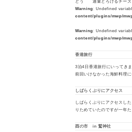
どう 適量とろけるチーズ 
Warning
: Undefined variab
content/plugins/mwp/mwp
Warning
: Undefined variab
content/plugins/mwp/mwp
香港旅行
3泊4日香港旅行にいってき
前回いけなかった海鮮料理に
しばらくぶりにアクセス
しばらくぶりにアクセスした
りためていたのですが一年た
酉の市 in 鷲神社