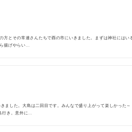
の方とその常連さんたちで酉の市にいきました。まずは神社にはい
ら揚げやらい…
行にいきました。大島は二回目です。みんなで盛り上がって楽しかった
島行き。意外に…