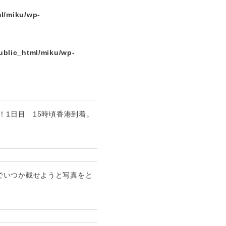
l/miku/wp-
ublic_html/miku/wp-
！1日目 15時頃香港到着。
でいつか載せようと写真をと