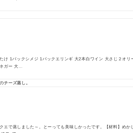
け 1パックシメジ 1パックエリンギ 大2本白ワイン 大さじ２オリ
ネガー 大…
のチーズ蒸し。
クエで蒸しました～。とーっても美味しかったです。【材料】めかじ