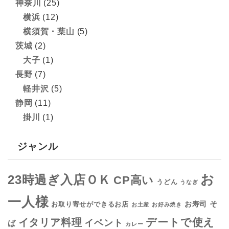
神奈川
(25)
横浜
(12)
横須賀・葉山
(5)
茨城
(2)
大子
(1)
長野
(7)
軽井沢
(5)
静岡
(11)
掛川
(1)
ジャンル
お
23時過ぎ入店ＯＫ
CP高い
うどん
うなぎ
一人様
そ
お寿司
お取り寄せができるお店
お土産
お好み焼き
デートで使え
イタリア料理
イベント
ば
カレー