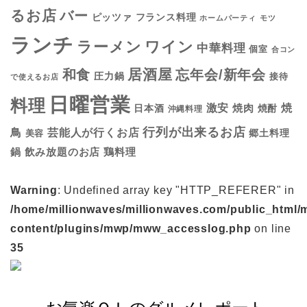
るお店
バー
フランス料理
ピッツァ
ホームパーティ
モツ
ランチ
ラーメン
ワイン
中華料理
個室
合コン
居酒屋
和食
忘年会/新年会
圧力鍋
接待
で使えるお店
日曜営業
料理
焼
激安
焼肉
日本酒
焼酎
沖縄料理
行列が出来るお店
鳥
芸能人が行くお店
美容
郷土料理
鍋
鶏料理
飲み放題のお店
Warning
: Undefined array key "HTTP_REFERER" in
/home/millionwaves/millionwaves.com/public_html/
content/plugins/mwp/mww_accesslog.php
on line
35