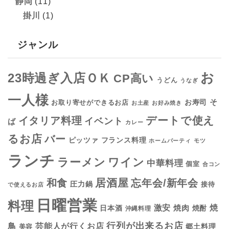
静岡
(11)
掛川
(1)
ジャンル
お
23時過ぎ入店ＯＫ
CP高い
うどん
うなぎ
一人様
そ
お寿司
お取り寄せができるお店
お土産
お好み焼き
デートで使え
イタリア料理
イベント
ば
カレー
るお店
バー
フランス料理
ピッツァ
ホームパーティ
モツ
ランチ
ラーメン
ワイン
中華料理
個室
合コン
居酒屋
和食
忘年会/新年会
圧力鍋
接待
で使えるお店
日曜営業
料理
焼
激安
焼肉
日本酒
焼酎
沖縄料理
行列が出来るお店
鳥
芸能人が行くお店
美容
郷土料理