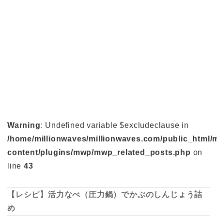
Warning
: Undefined variable $excludeclause in
/home/millionwaves/millionwaves.com/public_html/
content/plugins/mwp/mwp_related_posts.php
on
line
43
【レシピ】活力なべ（圧力鍋）でかぶのしんじょう詰
め