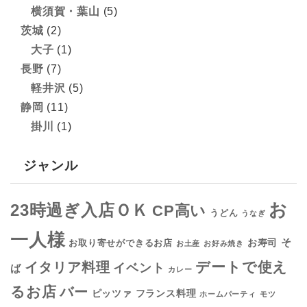
横須賀・葉山
(5)
茨城
(2)
大子
(1)
長野
(7)
軽井沢
(5)
静岡
(11)
掛川
(1)
ジャンル
お
23時過ぎ入店ＯＫ
CP高い
うどん
うなぎ
一人様
そ
お寿司
お取り寄せができるお店
お土産
お好み焼き
デートで使え
イタリア料理
イベント
ば
カレー
るお店
バー
フランス料理
ピッツァ
ホームパーティ
モツ