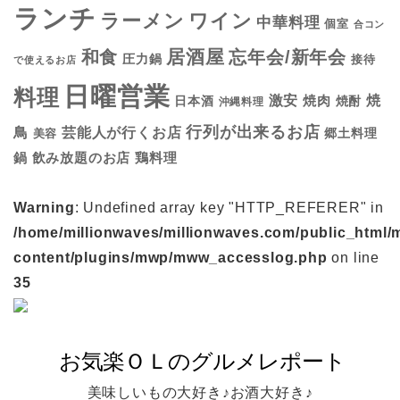
ランチ
ラーメン
ワイン
中華料理
個室
合コン
居酒屋
和食
忘年会/新年会
圧力鍋
接待
で使えるお店
日曜営業
料理
焼
激安
焼肉
日本酒
焼酎
沖縄料理
行列が出来るお店
鳥
芸能人が行くお店
美容
郷土料理
鍋
鶏料理
飲み放題のお店
Warning
: Undefined array key "HTTP_REFERER" in
/home/millionwaves/millionwaves.com/public_html/
content/plugins/mwp/mww_accesslog.php
on line
35
美味しいもの大好き♪お酒大好き♪