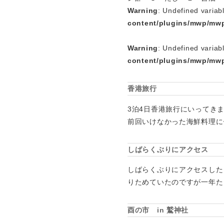
Warning
: Undefined variab
content/plugins/mwp/mwp
Warning
: Undefined variab
content/plugins/mwp/mwp
香港旅行
3泊4日香港旅行にいってき
前回いけなかった海鮮料理に
しばらくぶりにアクセス
しばらくぶりにアクセスした
りためていたのですが一年た
酉の市 in 鷲神社