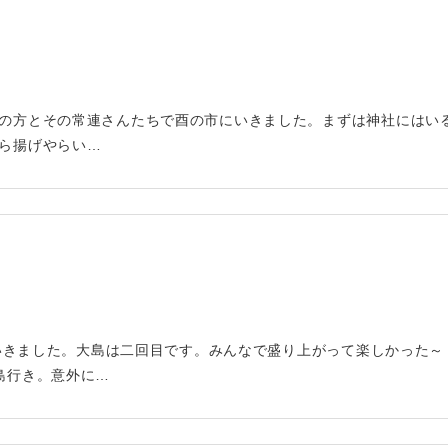
の方とその常連さんたちで酉の市にいきました。まずは神社にはい
ら揚げやらい…
行にいきました。大島は二回目です。みんなで盛り上がって楽しかった
島行き。意外に…