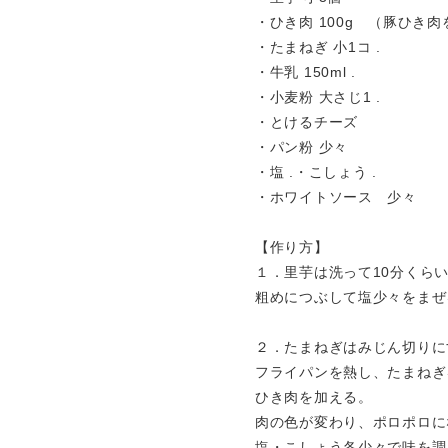
・ひき肉 100g （豚ひき
・たまねぎ 小1コ .
・牛乳 150ml .
・小麦粉 大さじ1 .
・とけるチーズ
・パン粉 少々
・塩 .・こしょう .
・ホワイトソース 少々
【作り方】
１．里芋は洗って10分くら
粗めにつぶして塩少々をまぜ
２．たまねぎはみじん切りに
フライパンを熱し、たまねぎ
ひき肉を加える。
肉の色が変わり、ポロポロに
塩・こしょう各少々で味を調