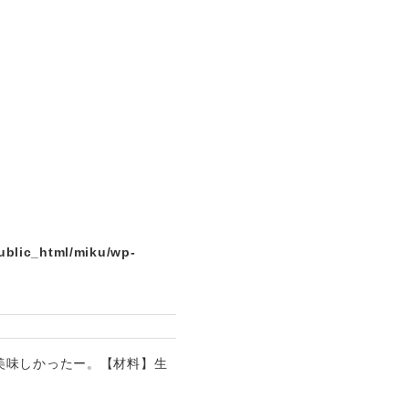
ublic_html/miku/wp-
美味しかったー。【材料】生