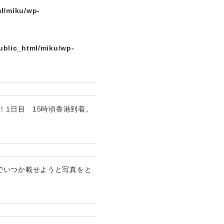
l/miku/wp-
ublic_html/miku/wp-
！1日目 15時頃香港到着。
でいつか載せようと写真をと