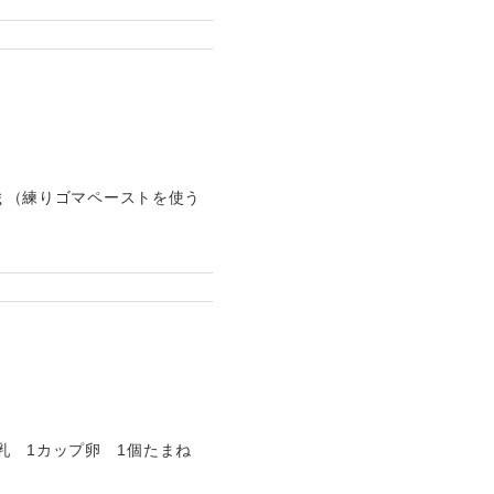
5ｇ（練りゴマペーストを使う
乳 1カップ卵 1個たまね