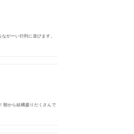
るながーい行列に並びます。
～！朝から結構盛りだくさんで