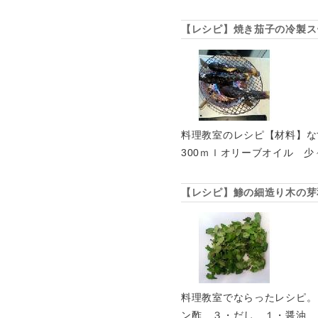
【レシピ】焼き茄子の冷製ス
料理教室のレシピ【材料】な
300ｍｌオリーブオイル 
【レシピ】鯵の細造り木の芽
料理教室でならったレシピ。
ン酢 ３・だし １・醤油 