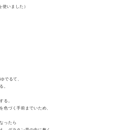
肉を使いました）
いゆでるて、
る。
する。
を色づく手前までいため、
なったら
え、グラタン皿の中に敷く。