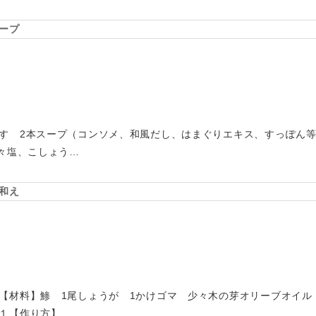
ープ
す 2本スープ（コンソメ、和風だし、はまぐりエキス、すっぽん
少々塩、こしょう…
和え
【材料】鯵 1尾しょうが 1かけゴマ 少々木の芽オリーブオイル
１【作り方】…