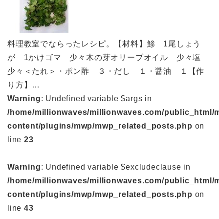
料理教室でならったレシピ。【材料】鯵 1尾しょう
が 1かけゴマ 少々木の芽オリーブオイル 少々塩
少々＜たれ＞・ポン酢 ３・だし １・醤油 １【作
り方】…
Warning
: Undefined variable $args in
/home/millionwaves/millionwaves.com/public_html/
content/plugins/mwp/mwp_related_posts.php
on
line
23
Warning
: Undefined variable $excludeclause in
/home/millionwaves/millionwaves.com/public_html/
content/plugins/mwp/mwp_related_posts.php
on
line
43