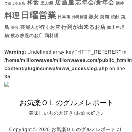
居酒屋
和食
忘年会/新年会
圧力鍋
接待
で使えるお店
日曜営業
料理
焼
激安
焼肉
日本酒
焼酎
沖縄料理
行列が出来るお店
鳥
芸能人が行くお店
美容
郷土料理
鍋
鶏料理
飲み放題のお店
Warning
: Undefined array key "HTTP_REFERER" in
/home/millionwaves/millionwaves.com/public_html/
content/plugins/mwp/mww_accesslog.php
on line
35
美味しいもの大好き♪お酒大好き♪
Copyright © 2026
お気楽ＯＬのグルメレポート
all