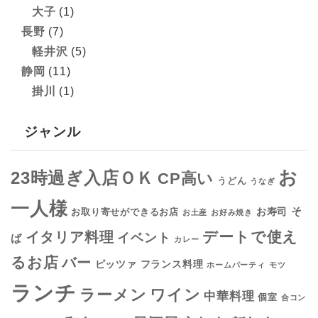
大子
(1)
長野
(7)
軽井沢
(5)
静岡
(11)
掛川
(1)
ジャンル
お
23時過ぎ入店ＯＫ
CP高い
うどん
うなぎ
一人様
そ
お寿司
お取り寄せができるお店
お土産
お好み焼き
デートで使え
イタリア料理
イベント
ば
カレー
るお店
バー
フランス料理
ピッツァ
ホームパーティ
モツ
ランチ
ラーメン
ワイン
中華料理
個室
合コン